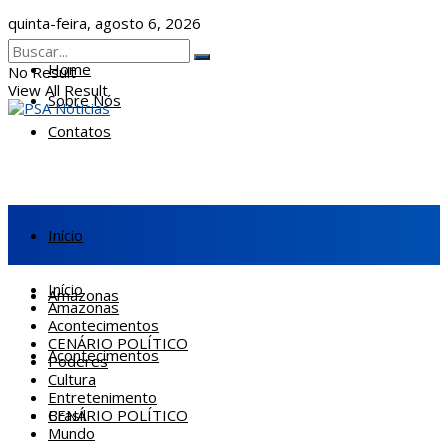
quinta-feira, agosto 6, 2026
Home
No Result
View All Result
Sobre Nós
Contatos
Início
Início
Amazonas
Amazonas
Acontecimentos
CENÁRIO POLÍTICO
Acontecimentos
Poderes
Cultura
Entretenimento
CENÁRIO POLÍTICO
Brasil
Mundo