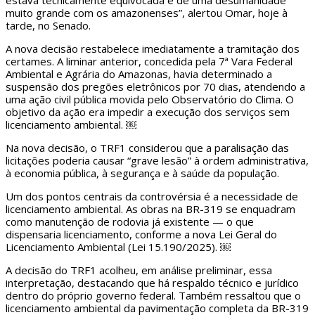
estava tecnicamente equivocada e de uma desumanidade
muito grande com os amazonenses”, alertou Omar, hoje à
tarde, no Senado.
A nova decisão restabelece imediatamente a tramitação dos
certames. A liminar anterior, concedida pela 7ª Vara Federal
Ambiental e Agrária do Amazonas, havia determinado a
suspensão dos pregões eletrônicos por 70 dias, atendendo a
uma ação civil pública movida pelo Observatório do Clima. O
objetivo da ação era impedir a execução dos serviços sem
licenciamento ambiental. ￼
Na nova decisão, o TRF1 considerou que a paralisação das
licitações poderia causar “grave lesão” à ordem administrativa,
à economia pública, à segurança e à saúde da população.
Um dos pontos centrais da controvérsia é a necessidade de
licenciamento ambiental. As obras na BR-319 se enquadram
como manutenção de rodovia já existente — o que
dispensaria licenciamento, conforme a nova Lei Geral do
Licenciamento Ambiental (Lei 15.190/2025). ￼
A decisão do TRF1 acolheu, em análise preliminar, essa
interpretação, destacando que há respaldo técnico e jurídico
dentro do próprio governo federal. Também ressaltou que o
licenciamento ambiental da pavimentação completa da BR-319