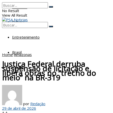
Poderes
No Result
View All Result
Cultura
No Result
View All Result
Entretenimento
Brasil
Home
Amazonas
Justiça Federal derruba
suspensão de licitação e
Mundo
libera obras no “trecho do
meio” na BR-319
por
Redação
29 de abril de 2026
A
A