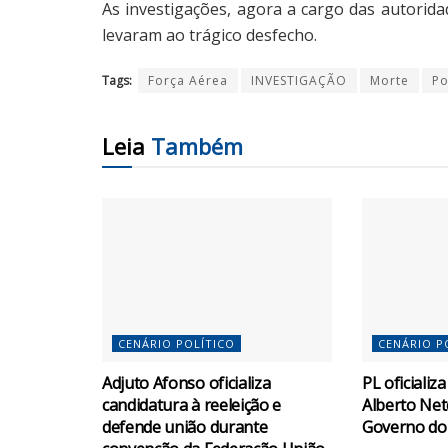
As investigações, agora a cargo das autori
levaram ao trágico desfecho.
Tags:
Força Aérea
INVESTIGAÇÃO
Morte
Po
Leia
Também
CENÁRIO POLÍTICO
CENÁRIO P
Adjuto Afonso oficializa
PL oficiali
candidatura à reeleição e
Alberto Net
defende união durante
Governo d