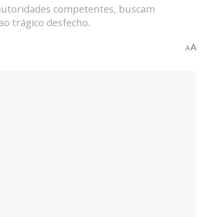
s autoridades competentes, buscam
o trágico desfecho.
A
A