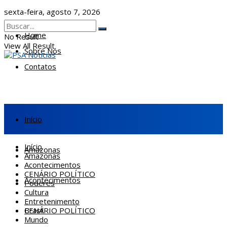
sexta-feira, agosto 7, 2026
Home
No Result
View All Result
Sobre Nós
Contatos
Início
Início
Amazonas
Amazonas
Acontecimentos
CENÁRIO POLÍTICO
Acontecimentos
Poderes
Cultura
Entretenimento
CENÁRIO POLÍTICO
Brasil
Mundo