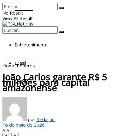
Poderes
No Result
View All Result
Cultura
No Result
View All Result
Entretenimento
Brasil
Home
Poderes
João Carlos garante R$ 5
milhões para capital
Mundo
amazonense
por
Redação
16 de maio de 2026
A
A