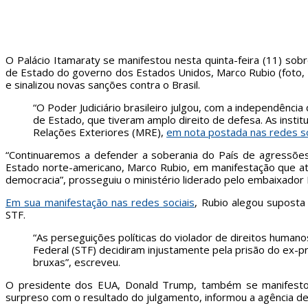
O Palácio Itamaraty se manifestou nesta quinta-feira (11) sob
de Estado do governo dos Estados Unidos, Marco Rubio (foto, 
e sinalizou novas sanções contra o Brasil.
“O Poder Judiciário brasileiro julgou, com a independênci
de Estado, que tiveram amplo direito de defesa. As insti
Relações Exteriores (MRE),
em nota postada nas redes so
“Continuaremos a defender a soberania do País de agressões 
Estado norte-americano, Marco Rubio, em manifestação que ata
democracia”, prosseguiu o ministério liderado pelo embaixador M
Em sua manifestação nas redes sociais
, Rubio alegou suposta
STF.
“As perseguições políticas do violador de direitos huma
Federal (STF) decidiram injustamente pela prisão do ex-
bruxas”, escreveu.
O presidente dos EUA, Donald Trump, também se manifestou
surpreso com o resultado do julgamento, informou a agência de 