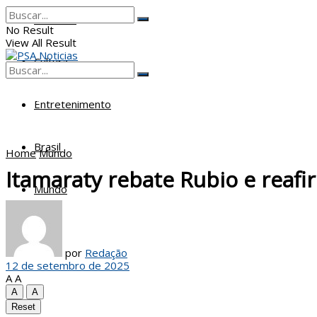
Poderes
No Result
View All Result
Cultura
No Result
View All Result
Entretenimento
Brasil
Home
Mundo
Itamaraty rebate Rubio e reafi
Mundo
por
Redação
12 de setembro de 2025
A
A
A
A
Reset