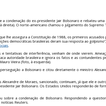
re a condenação do ex-presidente Jair Bolsonaro e rebateu uma 
à direita). O norte-americano chamou o julgamento do Supremo T
a que lhe assegura a Constituição de 1988, os primeiros acusados 
tuições democráticas brasileiras deram sua resposta ao golpismo”
ciais
.
e tentativas de interferência, venham de onde vierem. Ameaça
ca autoridade brasileira e ignora os fatos e as contundentes p
auro Vieira (foto, à esquerda).
 perseguição a Bolsonaro e citou diretamente o ministro Alexan
nos Alexandre de Moraes, sancionado, continuam, já que ele e ou
presidente Jair Bolsonaro. Os Estados Unidos responderão de fo
 sobre a condenação de Bolsonaro. Respondendo a questiona
notícias Reuters.