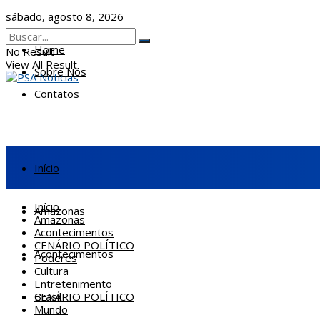
sábado, agosto 8, 2026
Home
No Result
View All Result
Sobre Nós
Contatos
Início
Início
Amazonas
Amazonas
Acontecimentos
CENÁRIO POLÍTICO
Acontecimentos
Poderes
Cultura
Entretenimento
CENÁRIO POLÍTICO
Brasil
Mundo