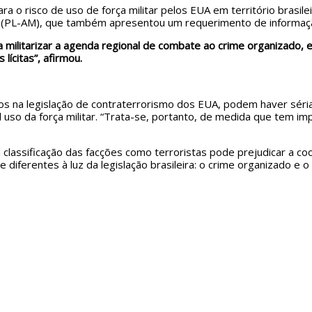
ra o risco de uso de força militar pelos EUA em território brasi
(PL-AM), que também apresentou um requerimento de informaçã
 a militarizar a agenda regional de combate ao crime organizado, 
 lícitas”, afirmou.
s na legislação de contraterrorismo dos EUA, podem haver sérias
al uso da força militar. “Trata-se, portanto, de medida que tem i
a classificação das facções como terroristas pode prejudicar a coo
diferentes à luz da legislação brasileira: o crime organizado e o