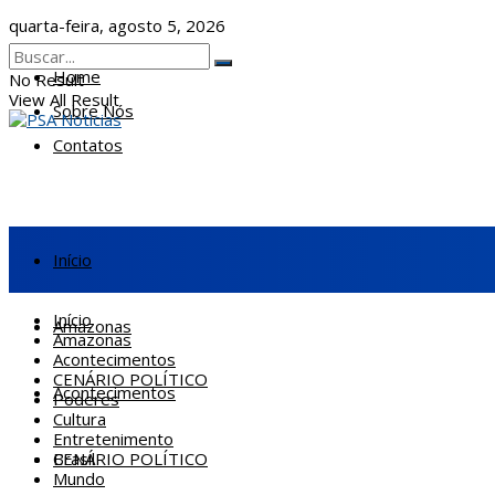
quarta-feira, agosto 5, 2026
Home
No Result
View All Result
Sobre Nós
Contatos
Início
Início
Amazonas
Amazonas
Acontecimentos
CENÁRIO POLÍTICO
Acontecimentos
Poderes
Cultura
Entretenimento
CENÁRIO POLÍTICO
Brasil
Mundo