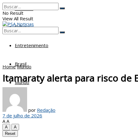
Poderes
No Result
View All Result
Cultura
No Result
View All Result
Entretenimento
Brasil
Home
Mundo
Itamaraty alerta para risco de 
Mundo
por
Redação
7 de julho de 2026
A
A
A
A
Reset