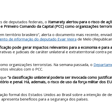
s de deputados federais, o
Itamaraty alertou para o risco de aç
 e Primeiro Comando da Capital (PCC) como organizações terrori
em território brasileiro”, alerta o documento mais recente, enviad
ento de informação do deputado Evair Vieira
de Melo (Republican
ificação pode gerar impactos relevantes para a economia e para a
ivas e judiciais de caráter unilateral e extraterritorial contra
 como organizações terroristas. Na semana passada, o
Departame
stos vínculos com o PCC.
 que
“a classificação unilateral poderia ser invocada como justifica
atório e penal. Há, ademais, o risco de uso da força militar dos EUA
ão formal dos Estados Unidos ao Brasil sobre a intenção de des
o apresenta benefícios para a segurança dos países.