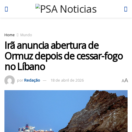
Home
Mundo
Irã anuncia abertura de
Ormuz depois de cessar-fogo
no Líbano
A
por
Redação
18 de abril de 2026
A