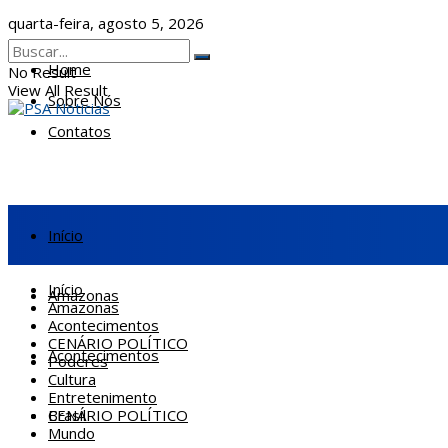
quarta-feira, agosto 5, 2026
Home
No Result
View All Result
Sobre Nós
Contatos
Início
Início
Amazonas
Amazonas
Acontecimentos
CENÁRIO POLÍTICO
Acontecimentos
Poderes
Cultura
Entretenimento
CENÁRIO POLÍTICO
Brasil
Mundo