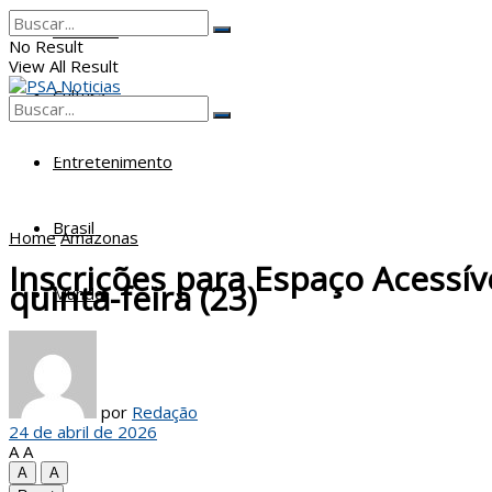
Poderes
No Result
View All Result
Cultura
No Result
View All Result
Entretenimento
Brasil
Home
Amazonas
Inscrições para Espaço Acessív
quinta-feira (23)
Mundo
por
Redação
24 de abril de 2026
A
A
A
A