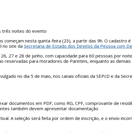
 três noites do evento
ins começam nesta quinta-feira (23), a partir das 9h. O cadastro 
l no site da
Secretaria de Estado dos Direitos da Pessoa com Def
as 26, 27 e 28 de junho, com capacidade para 60 pessoas por noi
ão reservadas para moradores de Parintins, enquanto as demais 
ivulgado no dia 5 de maio, nos canais oficiais da SEPcD e da Secr
 anexar documentos em PDF, como RG, CPF, comprovante de residên
nhantes também devem apresentar documentação.
val. A seleção será feita por ordem de inscrição, e o envio inc