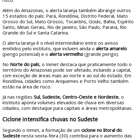
risco.
Além do Amazonas, o alerta laranja também abrange outros
15 estados do país: Pará, Rondônia, Distrito Federal, Mato
Grosso do Sul, Mato Grosso, Tocantins, Goiás, Bahia, Espírito
Santo, Minas Gerais, Rio de Janeiro, São Paulo, Paraná, Rio
Grande do Sul e Santa Catarina.
O alerta laranja é o nível intermediário entre os avisos
emitidos pelo instituto, que incluem ainda o
alerta amarelo
(perigo potencial) e o
alerta vermelho
(grande perigo).
No
Norte do país
, o Inmet destaca que praticamente todo o
território do Amazonas pode ser afetado, incluindo a capital,
com exceção de áreas mais ao norte e ao sul do estado. Em
Rondônia, cidades como Ariquemes e Porto Velho também
estão na área de risco.
Já nas regiões
Sul, Sudeste, Centro-Oeste e Nordeste
, o
instituto aponta volumes elevados de chuva em diversas
cidades, com destaque para capitais e áreas metropolitanas.
Ciclone intensifica chuvas no Sudeste
Segundo o Inmet, a formação de um
ciclone no litoral do
Sudeste
nesta sexta-feira (30) contribui para o aumento das