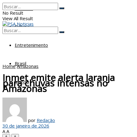
Poderes
No Result
View All Result
Cultura
No Result
View All Result
Entretenimento
Brasil
Home
Amazonas
Inmet emite alerta laranja
para chuvas intensas no
Mundo
Amazonas
por
Redação
30 de janeiro de 2026
A
A