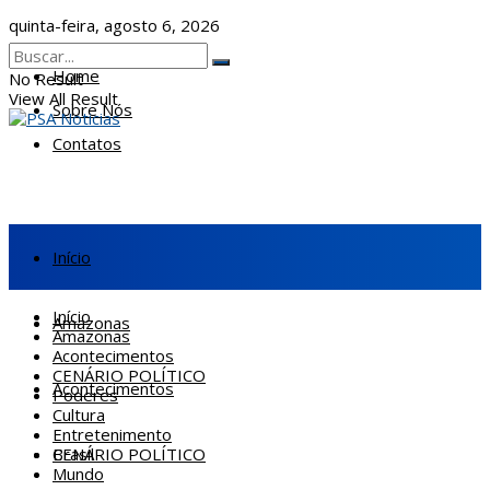
quinta-feira, agosto 6, 2026
Home
No Result
View All Result
Sobre Nós
Contatos
Início
Início
Amazonas
Amazonas
Acontecimentos
CENÁRIO POLÍTICO
Acontecimentos
Poderes
Cultura
Entretenimento
CENÁRIO POLÍTICO
Brasil
Mundo