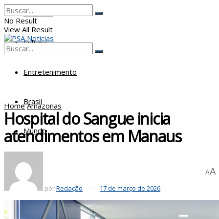
Poderes
No Result
View All Result
Cultura
No Result
View All Result
Entretenimento
Brasil
Home
Amazonas
Hospital do Sangue inicia
atendimentos em Manaus
Mundo
A
A
por
Redação
17 de março de 2026