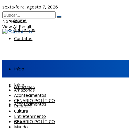
sexta-feira, agosto 7, 2026
Home
No Result
View All Result
Sobre Nós
Contatos
Início
Início
Amazonas
Amazonas
Acontecimentos
CENÁRIO POLÍTICO
Acontecimentos
Poderes
Cultura
Entretenimento
CENÁRIO POLÍTICO
Brasil
Mundo