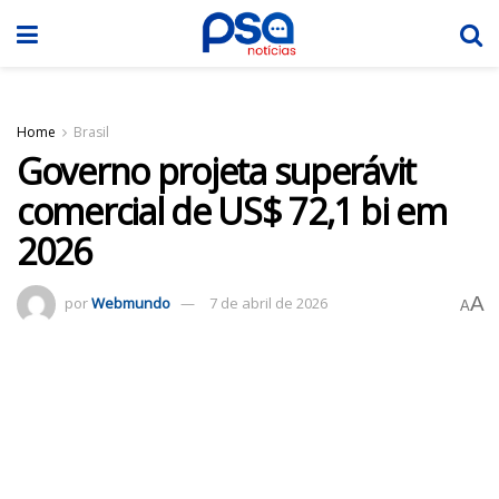
Home
Brasil
Governo projeta superávit
comercial de US$ 72,1 bi em
2026
A
por
Webmundo
7 de abril de 2026
A