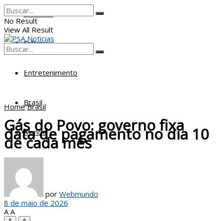
Poderes
No Result
View All Result
Cultura
No Result
View All Result
Entretenimento
Brasil
Home
Brasil
Gás do Povo: governo fixa
data de pagamento no dia 10
Mundo
de cada mês
por
Webmundo
8 de maio de 2026
A
A