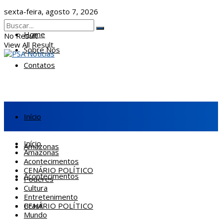
sexta-feira, agosto 7, 2026
Home
No Result
View All Result
Sobre Nós
Contatos
Início
Início
Amazonas
Amazonas
Acontecimentos
CENÁRIO POLÍTICO
Acontecimentos
Poderes
Cultura
Entretenimento
CENÁRIO POLÍTICO
Brasil
Mundo