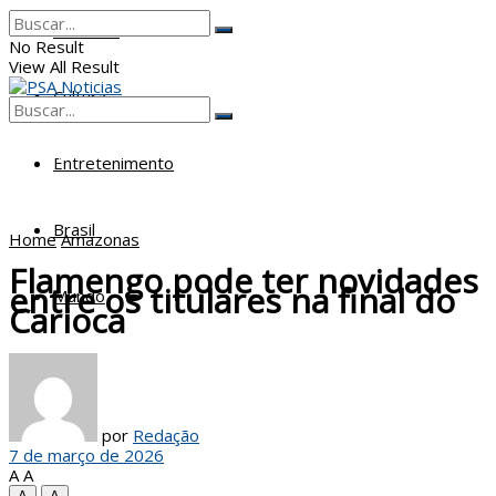
Poderes
No Result
View All Result
Cultura
No Result
View All Result
Entretenimento
Brasil
Home
Amazonas
Flamengo pode ter novidades
entre os titulares na final do
Mundo
Carioca
por
Redação
7 de março de 2026
A
A