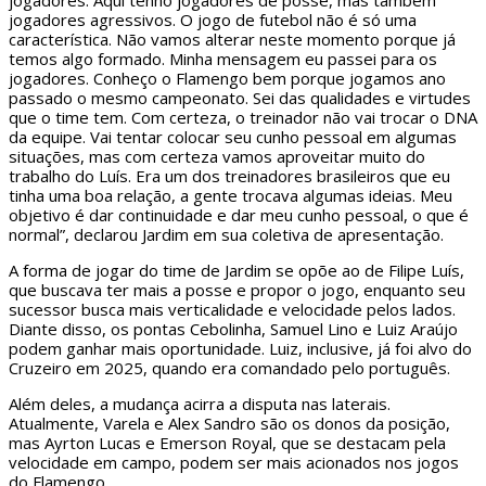
jogadores. Aqui tenho jogadores de posse, mas também
jogadores agressivos. O jogo de futebol não é só uma
característica. Não vamos alterar neste momento porque já
temos algo formado. Minha mensagem eu passei para os
jogadores. Conheço o Flamengo bem porque jogamos ano
passado o mesmo campeonato. Sei das qualidades e virtudes
que o time tem. Com certeza, o treinador não vai trocar o DNA
da equipe. Vai tentar colocar seu cunho pessoal em algumas
situações, mas com certeza vamos aproveitar muito do
trabalho do Luís. Era um dos treinadores brasileiros que eu
tinha uma boa relação, a gente trocava algumas ideias. Meu
objetivo é dar continuidade e dar meu cunho pessoal, o que é
normal”, declarou Jardim em sua coletiva de apresentação.
A forma de jogar do time de Jardim se opõe ao de Filipe Luís,
que buscava ter mais a posse e propor o jogo, enquanto seu
sucessor busca mais verticalidade e velocidade pelos lados.
Diante disso, os pontas Cebolinha, Samuel Lino e Luiz Araújo
podem ganhar mais oportunidade. Luiz, inclusive, já foi alvo do
Cruzeiro em 2025, quando era comandado pelo português.
Além deles, a mudança acirra a disputa nas laterais.
Atualmente, Varela e Alex Sandro são os donos da posição,
mas Ayrton Lucas e Emerson Royal, que se destacam pela
velocidade em campo, podem ser mais acionados nos jogos
do Flamengo.