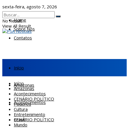
sexta-feira, agosto 7, 2026
Home
No Result
View All Result
Sobre Nós
Contatos
Início
Início
Amazonas
Amazonas
Acontecimentos
CENÁRIO POLÍTICO
Acontecimentos
Poderes
Cultura
Entretenimento
CENÁRIO POLÍTICO
Brasil
Mundo