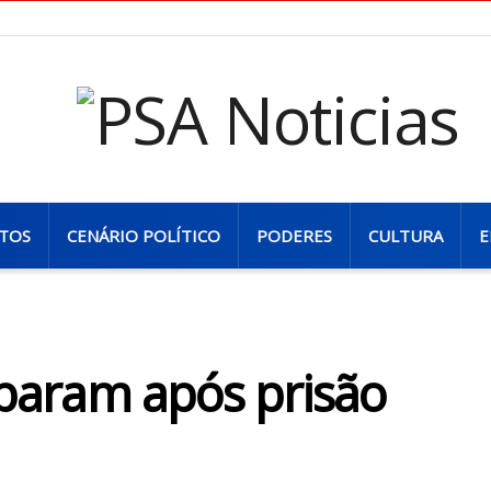
TOS
CENÁRIO POLÍTICO
PODERES
CULTURA
E
isparam após prisão