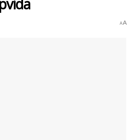
apvida
A
A