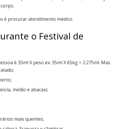
 corpo.
ão é procurar atendimento médico.
durante o Festival de
ssoa é 35ml X peso ex: 35ml X 65kg = 2.275ml. Mas
ratado;
erto;
ncia, melão e abacaxi;
rários mais quentes;
e cabeça, fraqueza e câimbras.