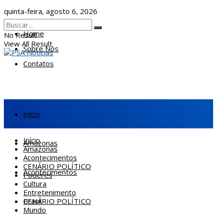
quinta-feira, agosto 6, 2026
Home
No Result
View All Result
Sobre Nós
Contatos
Início
Início
Amazonas
Amazonas
Acontecimentos
CENÁRIO POLÍTICO
Acontecimentos
Poderes
Cultura
Entretenimento
CENÁRIO POLÍTICO
Brasil
Mundo