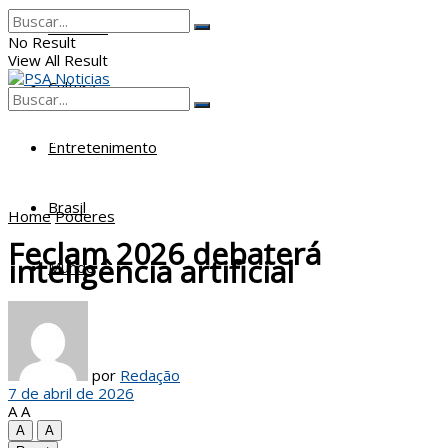
Poderes
No Result
View All Result
Cultura
No Result
View All Result
Entretenimento
Brasil
Home
Poderes
Feclam 2026 debaterá
inteligência artificial
Mundo
por
Redação
7 de abril de 2026
A
A
A
A