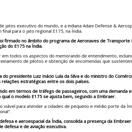
s de jatos executivo do mundo, e a indiana Adani Defense & Aero
nal para o jato regional E175, na Índia.
 firmado no âmbito do programa de Aeronaves de Transporte Re
ção do E175 na Índia.
r em todos os aspectos do memorando de entendimento, incluind
 treinamento de pilotos e obtenção de encomendas que sustente
 do presidente Luiz Inácio Lula da Silva e do ministro do Comércio
 relações estratégicas entre os dois países.
mundo em termos de tráfego de passageiros, com uma demanda 
à qual o modelo E175 se ajusta bem, segundo a Embraer.
 viável para atender a cidades de pequeno e médio porte da Índi
onal”.
defesa e aeroespacial da Índia, consolida a presença da Embraer
e defesa e de aviação executiva.