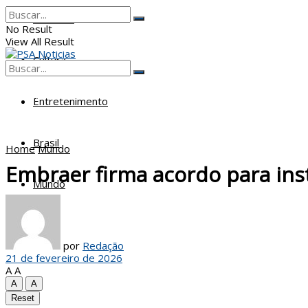
Poderes
No Result
View All Result
Cultura
No Result
View All Result
Entretenimento
Brasil
Home
Mundo
Embraer firma acordo para ins
Mundo
por
Redação
21 de fevereiro de 2026
A
A
A
A
Reset