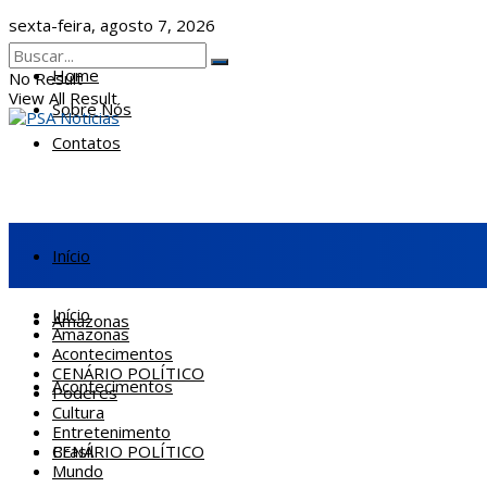
sexta-feira, agosto 7, 2026
Home
No Result
View All Result
Sobre Nós
Contatos
Início
Início
Amazonas
Amazonas
Acontecimentos
CENÁRIO POLÍTICO
Acontecimentos
Poderes
Cultura
Entretenimento
CENÁRIO POLÍTICO
Brasil
Mundo