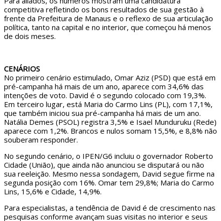
Para aliados, os números mostram uma candidatura
competitiva refletindo os bons resultados de sua gestão à
frente da Prefeitura de Manaus e o reflexo de sua articulação
política, tanto na capital e no interior, que começou há menos
de dois meses.
CENÁRIOS
No primeiro cenário estimulado, Omar Aziz (PSD) que está em
pré-campanha há mais de um ano, aparece com 34,6% das
intenções de voto. David é o segundo colocado com 19,3%.
Em terceiro lugar, está Maria do Carmo Lins (PL), com 17,1%,
que também iniciou sua pré-campanha há mais de um ano.
Natália Demes (PSOL) registra 3,5% e Isael Munduruku (Rede)
aparece com 1,2%. Brancos e nulos somam 15,5%, e 8,8% não
souberam responder.
No segundo cenário, o IPEN/G6 incluiu o governador Roberto
Cidade (União), que ainda não anunciou se disputará ou não
sua reeleição. Mesmo nessa sondagem, David segue firme na
segunda posição com 16%. Omar tem 29,8%; Maria do Carmo
Lins, 15,6% e Cidade, 14,9%.
Para especialistas, a tendência de David é de crescimento nas
pesquisas conforme avançam suas visitas no interior e seus