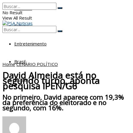
Poderes
No Result
View All Result
Cultura
No Result
View All Result
Entretenimento
Brasil
Home
CENÁRIO POLÍTICO
David Almeida está no
segundo turno, aponta
Mundo
pesquisa IPEN/G6
No primeiro, David aparece com 19,3%
da preferência do eleitorado e no
segundo, com 16%.