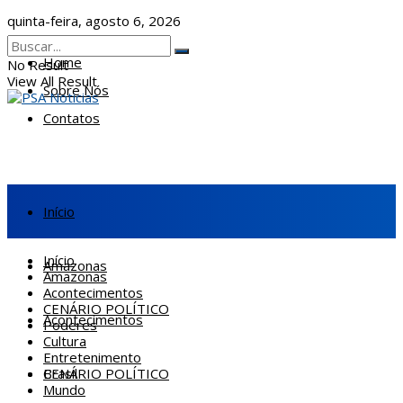
quinta-feira, agosto 6, 2026
Home
No Result
View All Result
Sobre Nós
Contatos
Início
Início
Amazonas
Amazonas
Acontecimentos
CENÁRIO POLÍTICO
Acontecimentos
Poderes
Cultura
Entretenimento
CENÁRIO POLÍTICO
Brasil
Mundo