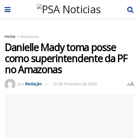
Home
Amazonas
Danielle Mady toma posse
como superintendente da PF
no Amazonas
A
por
Redação
12 de fevereiro de 2026
A