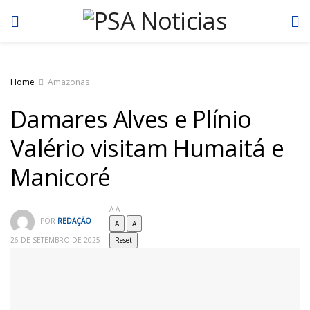
Home
Amazonas
Damares Alves e Plínio
Valério visitam Humaitá e
Manicoré
A
A
POR
REDAÇÃO
A
A
26 DE SETEMBRO DE 2025
Reset