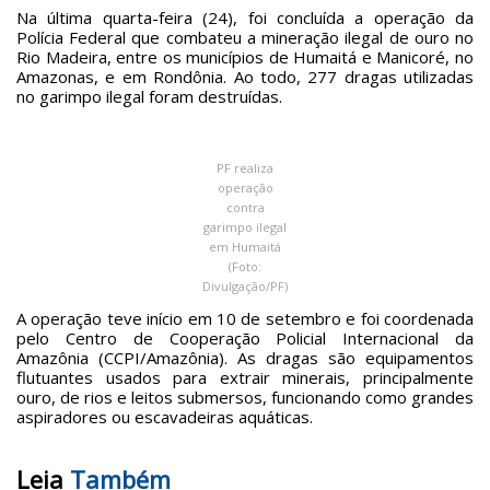
Na última quarta-feira (24), foi concluída a operação da
Polícia Federal que combateu a mineração ilegal de ouro no
Rio Madeira, entre os municípios de Humaitá e Manicoré, no
Amazonas, e em Rondônia. Ao todo, 277 dragas utilizadas
no garimpo ilegal foram destruídas.
PF realiza
operação
contra
garimpo ilegal
em Humaitá
(Foto:
Divulgação/PF)
A operação teve início em 10 de setembro e foi coordenada
pelo Centro de Cooperação Policial Internacional da
Amazônia (CCPI/Amazônia). As dragas são equipamentos
flutuantes usados para extrair minerais, principalmente
ouro, de rios e leitos submersos, funcionando como grandes
aspiradores ou escavadeiras aquáticas.
Leia
Também