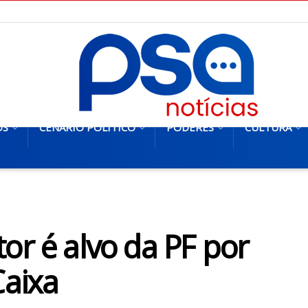
OS
CENÁRIO POLÍTICO
PODERES
CULTURA
or é alvo da PF por
Caixa