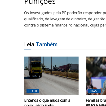
Punições
Os investigados pela PF poderão responder pe
qualificado, de lavagem de dinheiro, de gestão
contra o sistema financeiro nacional, cujas p
Leia
Também
BRASIL
BRASIL
Entenda o que muda com a
Famílias br
nova Lei do Frete
R$ 62,5 bil