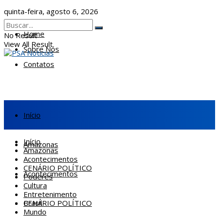
quinta-feira, agosto 6, 2026
Home
No Result
View All Result
Sobre Nós
Contatos
Início
Início
Amazonas
Amazonas
Acontecimentos
CENÁRIO POLÍTICO
Acontecimentos
Poderes
Cultura
Entretenimento
CENÁRIO POLÍTICO
Brasil
Mundo