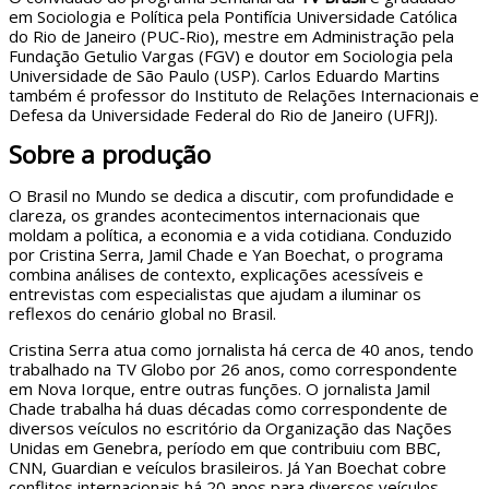
em Sociologia e Política pela Pontifícia Universidade Católica
do Rio de Janeiro (PUC-Rio), mestre em Administração pela
Fundação Getulio Vargas (FGV) e doutor em Sociologia pela
Universidade de São Paulo (USP). Carlos Eduardo Martins
também é professor do Instituto de Relações Internacionais e
Defesa da Universidade Federal do Rio de Janeiro (UFRJ).
Sobre a produção
O Brasil no Mundo se dedica a discutir, com profundidade e
clareza, os grandes acontecimentos internacionais que
moldam a política, a economia e a vida cotidiana. Conduzido
por Cristina Serra, Jamil Chade e Yan Boechat, o programa
combina análises de contexto, explicações acessíveis e
entrevistas com especialistas que ajudam a iluminar os
reflexos do cenário global no Brasil.
Cristina Serra atua como jornalista há cerca de 40 anos, tendo
trabalhado na TV Globo por 26 anos, como correspondente
em Nova Iorque, entre outras funções. O jornalista Jamil
Chade trabalha há duas décadas como correspondente de
diversos veículos no escritório da Organização das Nações
Unidas em Genebra, período em que contribuiu com BBC,
CNN, Guardian e veículos brasileiros. Já Yan Boechat cobre
conflitos internacionais há 20 anos para diversos veículos,