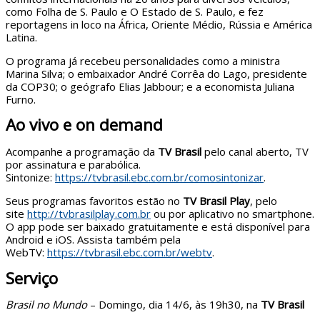
como Folha de S. Paulo e O Estado de S. Paulo, e fez
reportagens in loco na África, Oriente Médio, Rússia e América
Latina.
O programa já recebeu personalidades como a ministra
Marina Silva; o embaixador André Corrêa do Lago, presidente
da COP30; o geógrafo Elias Jabbour; e a economista Juliana
Furno.
Ao vivo e on demand
Acompanhe a programação da
TV Brasil
pelo canal aberto, TV
por assinatura e parabólica.
Sintonize:
https://tvbrasil.ebc.com.br/comosintonizar
.
Seus programas favoritos estão no
TV Brasil Play
, pelo
site
http://tvbrasilplay.com.br
ou por aplicativo no smartphone.
O app pode ser baixado gratuitamente e está disponível para
Android e iOS. Assista também pela
WebTV:
https://tvbrasil.ebc.com.br/webtv
.
Serviço
Brasil no Mundo
– Domingo, dia 14/6, às 19h30, na
TV Brasil