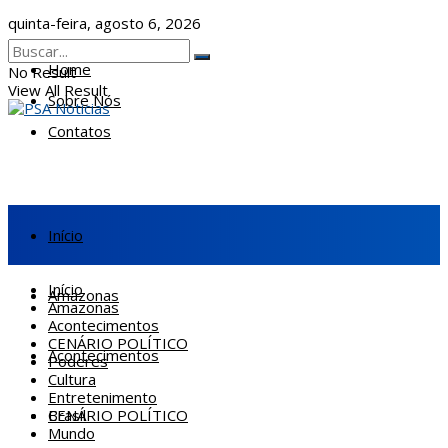
quinta-feira, agosto 6, 2026
Home
No Result
View All Result
Sobre Nós
Contatos
Início
Início
Amazonas
Amazonas
Acontecimentos
CENÁRIO POLÍTICO
Acontecimentos
Poderes
Cultura
Entretenimento
CENÁRIO POLÍTICO
Brasil
Mundo