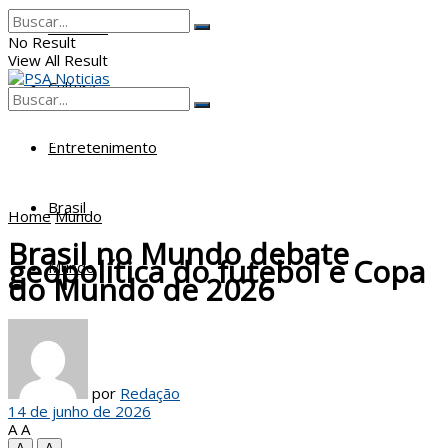
Poderes
No Result
View All Result
Cultura
No Result
View All Result
Entretenimento
Brasil
Home
Mundo
Brasil no Mundo debate
geopolítica do futebol e Copa
Mundo
do Mundo de 2026
por
Redação
14 de junho de 2026
A
A