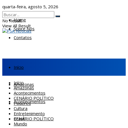
quarta-feira, agosto 5, 2026
Home
No Result
View All Result
Sobre Nós
Contatos
Início
Início
Amazonas
Amazonas
Acontecimentos
CENÁRIO POLÍTICO
Acontecimentos
Poderes
Cultura
Entretenimento
CENÁRIO POLÍTICO
Brasil
Mundo