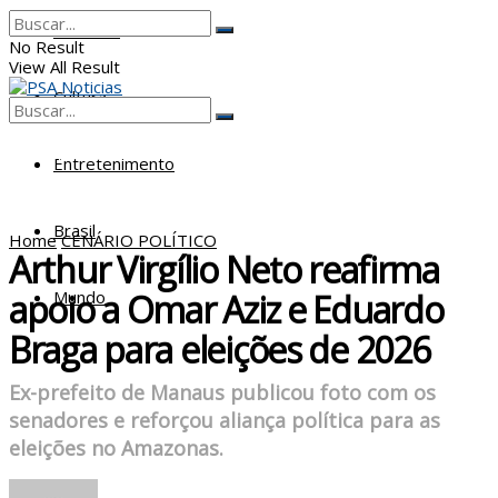
Poderes
No Result
View All Result
Cultura
No Result
View All Result
Entretenimento
Brasil
Home
CENÁRIO POLÍTICO
Arthur Virgílio Neto reafirma
apoio a Omar Aziz e Eduardo
Mundo
Braga para eleições de 2026
Ex-prefeito de Manaus publicou foto com os
senadores e reforçou aliança política para as
eleições no Amazonas.