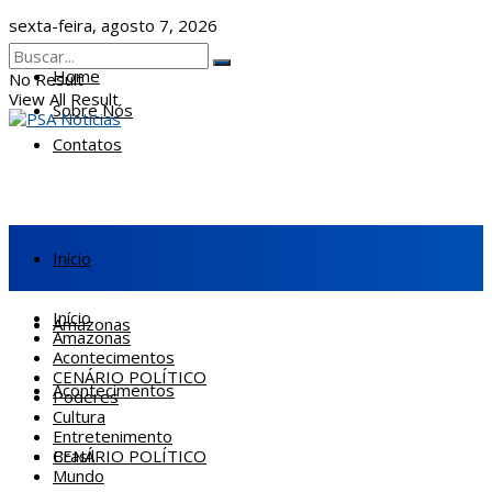
sexta-feira, agosto 7, 2026
Home
No Result
View All Result
Sobre Nós
Contatos
Início
Início
Amazonas
Amazonas
Acontecimentos
CENÁRIO POLÍTICO
Acontecimentos
Poderes
Cultura
Entretenimento
CENÁRIO POLÍTICO
Brasil
Mundo