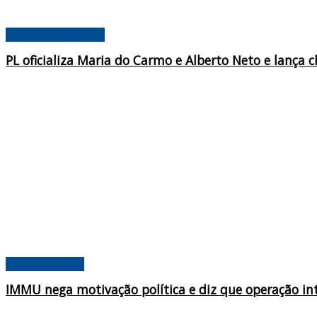
CENÁRIO POLÍTICO
PL oficializa Maria do Carmo e Alberto Neto e lanç
Acontecimentos
IMMU nega motivação política e diz que operação in