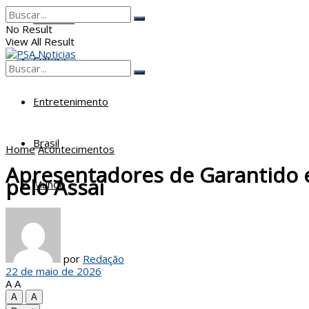
Poderes
No Result
View All Result
Cultura
No Result
View All Result
Entretenimento
Brasil
Home
Acontecimentos
Apresentadores de Garantido 
pelo Assaí
Mundo
por
Redação
22 de maio de 2026
A
A
A
A