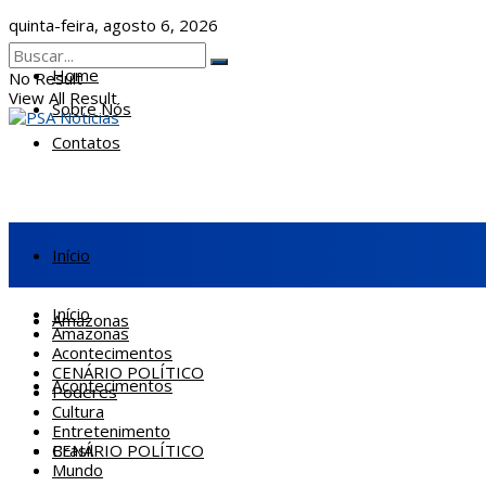
quinta-feira, agosto 6, 2026
Home
No Result
View All Result
Sobre Nós
Contatos
Início
Início
Amazonas
Amazonas
Acontecimentos
CENÁRIO POLÍTICO
Acontecimentos
Poderes
Cultura
Entretenimento
CENÁRIO POLÍTICO
Brasil
Mundo