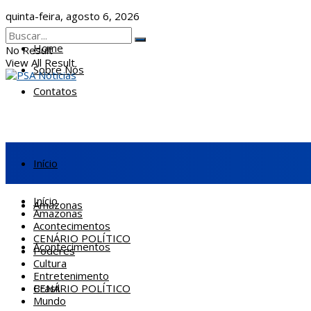
quinta-feira, agosto 6, 2026
Home
No Result
View All Result
Sobre Nós
Contatos
Início
Início
Amazonas
Amazonas
Acontecimentos
CENÁRIO POLÍTICO
Acontecimentos
Poderes
Cultura
Entretenimento
CENÁRIO POLÍTICO
Brasil
Mundo