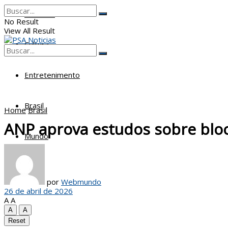
Poderes
No Result
View All Result
Cultura
No Result
View All Result
Entretenimento
Brasil
Home
Brasil
ANP aprova estudos sobre bloc
Mundo
por
Webmundo
26 de abril de 2026
A
A
A
A
Reset