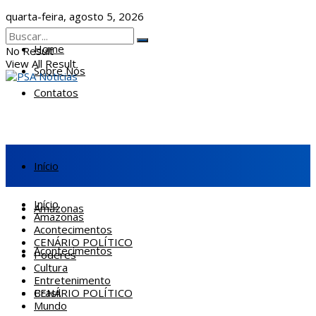
quarta-feira, agosto 5, 2026
Home
No Result
View All Result
Sobre Nós
Contatos
Início
Início
Amazonas
Amazonas
Acontecimentos
CENÁRIO POLÍTICO
Acontecimentos
Poderes
Cultura
Entretenimento
CENÁRIO POLÍTICO
Brasil
Mundo