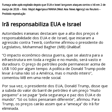
Fumaça sobe após explosão depois que EUA e Israel lançaram ataques contra o Irã em 2 de
março de 2026 –
Foto: Majid Asgaripour/WANA (West Asia News Agency) via Reuters –
Proibido reprodução
Irã responsabiliza EUA e Israel
Autoridades iranianas destacam que a alta dos preços é
responsabilidade dos EUA e de Israel, que iniciaram a
agressão contra Teerã, conforme afirmou o presidente do
Legislativo, Mohammad Bagher (MB) Ghalibaf.
“O impacto econômico dessa guerra, que se alastra para a
infraestrutura em toda a região e no mundo, será vasto e
duradouro. O preço do petróleo pode permanecer acima de
US$ 100 por algum tempo. A política de Donald Trump pode
levar à ruína não só a América, mas o mundo inteiro”,
comentou MB em uma rede social.
Por sua vez, o presidente dos EUA, Donald Trump, disse que
a subida do valor do barril de petróleo é um preço “muito
pequeno” a se pagar “pela segurança e paz dos EUA e do
mundo”. “Só os tolos pensariam diferente”, afirmou. Para
Trump, os preços cairão assim que a “ameaça” do Irã for
eliminada.