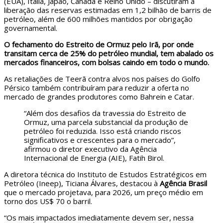
(EUA), Itália, Japão, Canadá e Reino Unido – discutiram a
liberação das reservas estimadas em 1,2 bilhão de barris de
petróleo, além de 600 milhões mantidos por obrigação
governamental.
O fechamento do Estreito de Ormuz pelo Irã, por onde
transitam cerca de 25% do petróleo mundial, tem abalado os
mercados financeiros, com bolsas caindo em todo o mundo.
As retaliações de Teerã contra alvos nos países do Golfo
Pérsico também contribuíram para reduzir a oferta no
mercado de grandes produtores como Bahrein e Catar.
“Além dos desafios da travessia do Estreito de
Ormuz, uma parcela substancial da produção de
petróleo foi reduzida. Isso está criando riscos
significativos e crescentes para o mercado”,
afirmou o diretor executivo da Agência
Internacional de Energia (AIE), Fatih Birol.
A diretora técnica do Instituto de Estudos Estratégicos em
Petróleo (Ineep), Ticiana Álvares, destacou à
Agência Brasil
que o mercado projetava, para 2026, um preço médio em
torno dos US$ 70 o barril.
“Os mais impactados imediatamente devem ser, nessa