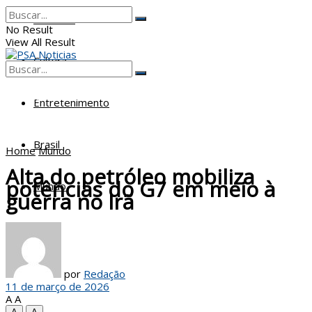
Poderes
No Result
View All Result
Cultura
No Result
View All Result
Entretenimento
Brasil
Home
Mundo
Alta do petróleo mobiliza
potências do G7 em meio à
Mundo
guerra no Irã
por
Redação
11 de março de 2026
A
A