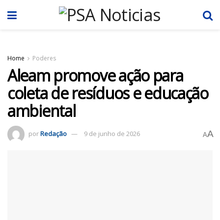
Home
Poderes
Aleam promove ação para
coleta de resíduos e educação
ambiental
A
por
Redação
9 de junho de 2026
A