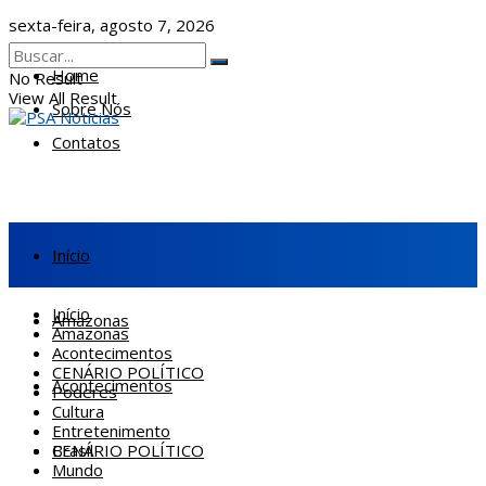
sexta-feira, agosto 7, 2026
Home
No Result
View All Result
Sobre Nós
Contatos
Início
Início
Amazonas
Amazonas
Acontecimentos
CENÁRIO POLÍTICO
Acontecimentos
Poderes
Cultura
Entretenimento
CENÁRIO POLÍTICO
Brasil
Mundo