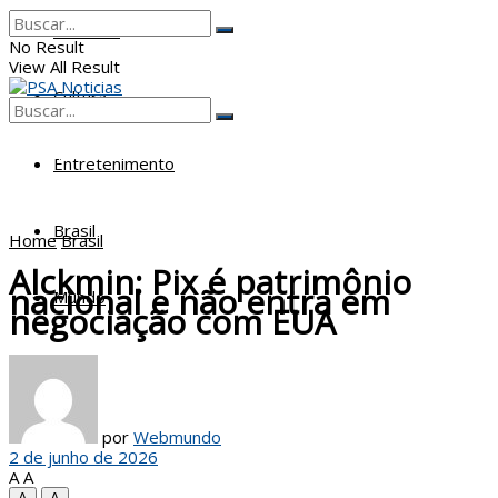
Poderes
No Result
View All Result
Cultura
No Result
View All Result
Entretenimento
Brasil
Home
Brasil
Alckmin: Pix é patrimônio
nacional e não entra em
Mundo
negociação com EUA
por
Webmundo
2 de junho de 2026
A
A