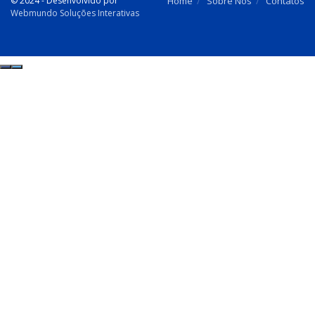
© 2024 - Desenvolvido por
Home
Sobre Nós
Contatos
Webmundo Soluções Interativas