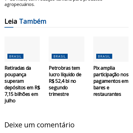
agropecuários.
Leia
Também
BRASIL
BRASIL
BRASIL
Retiradas da
Petrobras tem
Pix amplia
poupança
lucro líquido de
participação nos
superam
R$ 52,4 bi no
pagamentos em
depósitos em R$
segundo
bares e
7,15 bilhões em
trimestre
restaurantes
julho
Deixe um comentário