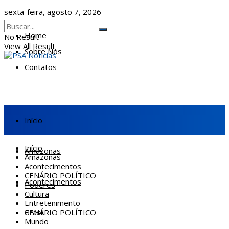
sexta-feira, agosto 7, 2026
Home
No Result
View All Result
Sobre Nós
Contatos
Início
Início
Amazonas
Amazonas
Acontecimentos
CENÁRIO POLÍTICO
Acontecimentos
Poderes
Cultura
Entretenimento
CENÁRIO POLÍTICO
Brasil
Mundo