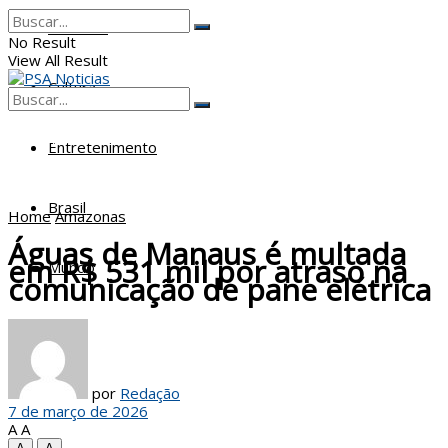
Poderes
No Result
View All Result
Cultura
No Result
View All Result
Entretenimento
Brasil
Home
Amazonas
Águas de Manaus é multada
em R$ 531 mil por atraso na
Mundo
comunicação de pane elétrica
por
Redação
7 de março de 2026
A
A