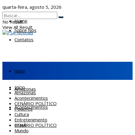
quarta-feira, agosto 5, 2026
Home
No Result
View All Result
Sobre Nós
Contatos
Início
Início
Amazonas
Amazonas
Acontecimentos
CENÁRIO POLÍTICO
Acontecimentos
Poderes
Cultura
Entretenimento
CENÁRIO POLÍTICO
Brasil
Mundo