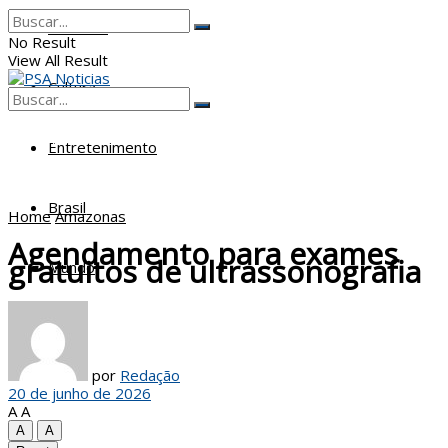
Poderes
No Result
View All Result
Cultura
No Result
View All Result
Entretenimento
Brasil
Home
Amazonas
Agendamento para exames
gratuitos de ultrassonografia
Mundo
por
Redação
20 de junho de 2026
A
A
A
A