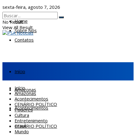
sexta-feira, agosto 7, 2026
Home
No Result
View All Result
Sobre Nós
Contatos
Início
Início
Amazonas
Amazonas
Acontecimentos
CENÁRIO POLÍTICO
Acontecimentos
Poderes
Cultura
Entretenimento
CENÁRIO POLÍTICO
Brasil
Mundo