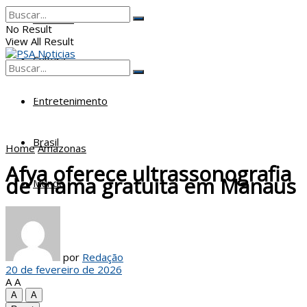
Poderes
No Result
View All Result
Cultura
No Result
View All Result
Entretenimento
Brasil
Home
Amazonas
Afya oferece ultrassonografia
de mama gratuita em Manaus
Mundo
por
Redação
20 de fevereiro de 2026
A
A
A
A