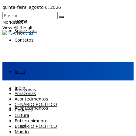
quinta-feira, agosto 6, 2026
Home
No Result
View All Result
Sobre Nós
Contatos
Início
Início
Amazonas
Amazonas
Acontecimentos
CENÁRIO POLÍTICO
Acontecimentos
Poderes
Cultura
Entretenimento
CENÁRIO POLÍTICO
Brasil
Mundo