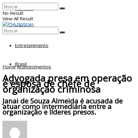
Poderes
No Result
View All Result
Cultura
No Result
View All Result
Entretenimento
Brasil
Home
Acontecimentos
Advogada presa em operação
é esposa de chefe de
Mundo
organização criminosa
Janai de Souza Almeida é acusada de
atuar como intermediária entre a
organização e líderes presos.