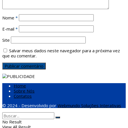
Nome
*
E-mail
*
Site
Salvar meus dados neste navegador para a próxima vez
que eu comentar.
Home
Sobre Nós
Contatos
© 2024 - Desenvolvido por
Webmundo Soluções Interativas
No Result
View All Result