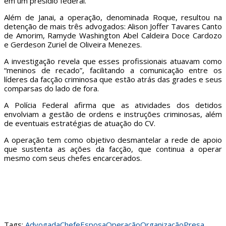
em um presídio federal.
Além de Janai, a operação, denominada Roque, resultou na
detenção de mais três advogados: Alison Joffer Tavares Canto
de Amorim, Ramyde Washington Abel Caldeira Doce Cardozo
e Gerdeson Zuriel de Oliveira Menezes.
A investigação revela que esses profissionais atuavam como
“meninos de recado”, facilitando a comunicação entre os
líderes da facção criminosa que estão atrás das grades e seus
comparsas do lado de fora.
A Polícia Federal afirma que as atividades dos detidos
envolviam a gestão de ordens e instruções criminosas, além
de eventuais estratégias de atuação do CV.
A operação tem como objetivo desmantelar a rede de apoio
que sustenta as ações da facção, que continua a operar
mesmo com seus chefes encarcerados.
Tags:
Advogada
Chefe
Esposa
Operação
Organização
Presa