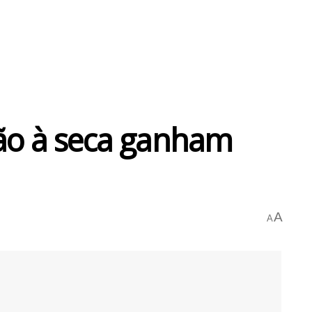
ão à seca ganham
A
A