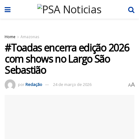
Home
Amazonas
#Toadas encerra edição 2026
com shows no Largo São
Sebastião
A
por
Redação
24 de março de 2026
A