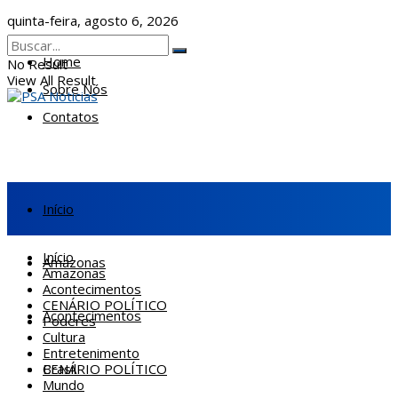
quinta-feira, agosto 6, 2026
Home
No Result
View All Result
Sobre Nós
Contatos
Início
Início
Amazonas
Amazonas
Acontecimentos
CENÁRIO POLÍTICO
Acontecimentos
Poderes
Cultura
Entretenimento
CENÁRIO POLÍTICO
Brasil
Mundo