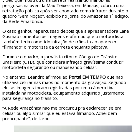
vídeo que mostrou uma carreta realizando manobras
perigosas na avenida Max Teixeira, em Manaus, cobrou uma
retratação pública após ser apontado como infrator durante o
quadro “Sem Noção”, exibido no Jornal do Amazonas 1ª edição,
da Rede Amazônica.
O caso ganhou repercussão depois que a apresentadora Lane
Gusmão comentou as imagens e afirmou que o motociclista
também teria cometido infração de trânsito ao aparecer
“filmando” o motorista da carreta enquanto pilotava.
Durante o quadro, a jornalista citou o Código de Trânsito
Brasileiro (CTB), que considera infração gravíssima conduzir
motocicleta segurando ou manuseando celular.
No entanto, Leandro afirmou ao
Portal EM TEMPO
que não
utilizava celular nas mãos no momento da gravação. Segundo
ele, as imagens foram registradas por uma câmera fixa
instalada na motocicleta, equipamento adquirido justamente
para segurança no trânsito.
“A Rede Amazônica não me procurou pra esclarecer se era
celular ou algo similar que eu estava filmando. Achei bem
preocupante”, declarou.