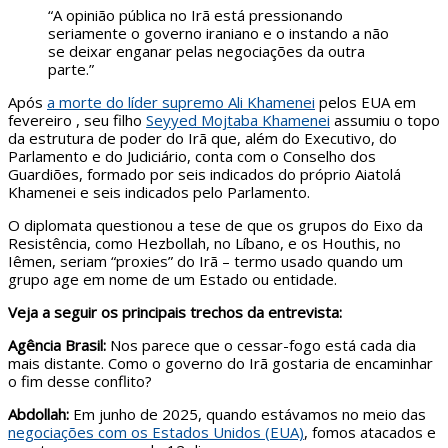
“A opinião pública no Irã está pressionando
seriamente o governo iraniano e o instando a não
se deixar enganar pelas negociações da outra
parte.”
Após
a morte do líder supremo Ali Khamenei
pelos EUA em
fevereiro , seu filho
Seyyed Mojtaba Khamenei
assumiu o topo
da estrutura de poder do Irã que, além do Executivo, do
Parlamento e do Judiciário, conta com o Conselho dos
Guardiões, formado por seis indicados do próprio Aiatolá
Khamenei e seis indicados pelo Parlamento.
O diplomata questionou a tese de que os grupos do Eixo da
Resistência, como Hezbollah, no Líbano, e os Houthis, no
Iêmen, seriam “proxies” do Irã – termo usado quando um
grupo age em nome de um Estado ou entidade.
Veja a seguir os principais trechos da entrevista:
Agência Brasil:
Nos parece que o cessar-fogo está cada dia
mais distante. Como o governo do Irã gostaria de encaminhar
o fim desse conflito?
Abdollah:
Em junho de 2025, quando estávamos no meio das
negociações com os Estados Unidos (EUA)
, fomos atacados e