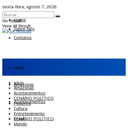
sexta-feira, agosto 7, 2026
Home
No Result
View All Result
Sobre Nós
Contatos
Início
Início
Amazonas
Amazonas
Acontecimentos
CENÁRIO POLÍTICO
Acontecimentos
Poderes
Cultura
Entretenimento
CENÁRIO POLÍTICO
Brasil
Mundo