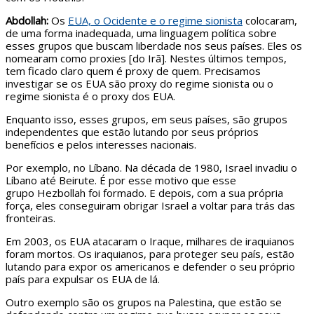
Abdollah:
Os
EUA, o Ocidente e o regime sionista
colocaram,
de uma forma inadequada, uma linguagem política sobre
esses grupos que buscam liberdade nos seus países. Eles os
nomearam como proxies [do Irã]. Nestes últimos tempos,
tem ficado claro quem é proxy de quem. Precisamos
investigar se os EUA são proxy do regime sionista ou o
regime sionista é o proxy dos EUA.
Enquanto isso, esses grupos, em seus países, são grupos
independentes que estão lutando por seus próprios
benefícios e pelos interesses nacionais.
Por exemplo, no Líbano. Na década de 1980, Israel invadiu o
Líbano até Beirute. É por esse motivo que esse
grupo Hezbollah foi formado. E depois, com a sua própria
força, eles conseguiram obrigar Israel a voltar para trás das
fronteiras.
Em 2003, os EUA atacaram o Iraque, milhares de iraquianos
foram mortos. Os iraquianos, para proteger seu país, estão
lutando para expor os americanos e defender o seu próprio
país para expulsar os EUA de lá.
Outro exemplo são os grupos na Palestina, que estão se