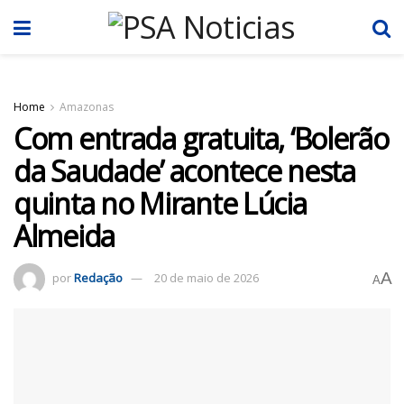
Home
Amazonas
Com entrada gratuita, ‘Bolerão
da Saudade’ acontece nesta
quinta no Mirante Lúcia
Almeida
A
por
Redação
20 de maio de 2026
A